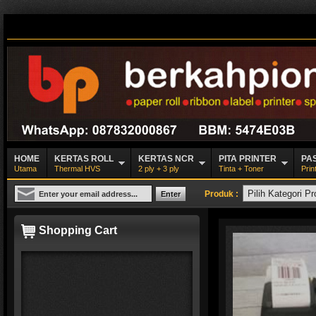
HOME
KERTAS ROLL
KERTAS NCR
PITA PRINTER
PA
Utama
Thermal HVS
2 ply + 3 ply
Tinta + Toner
Prin
Produk :
Shopping Cart