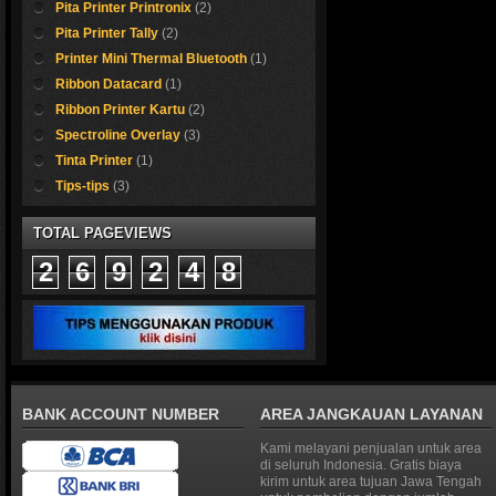
Pita Printer Printronix
(2)
Pita Printer Tally
(2)
Printer Mini Thermal Bluetooth
(1)
Ribbon Datacard
(1)
Ribbon Printer Kartu
(2)
erk Otani 
Spectroline Overlay
(3)
Tinta Printer
(1)
Kami sedia kertas ka
Tips-tips
(3)
Cocok sekali untuk me
TOTAL PAGEVIEWS
Shop now !
2
6
9
2
4
8
BANK ACCOUNT NUMBER
AREA JANGKAUAN LAYANAN
Kami melayani penjualan untuk area
di seluruh Indonesia. Gratis biaya
kirim untuk area tujuan Jawa Tengah