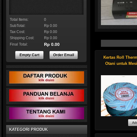
Total Items:
0
SubTotal:
Rp 0.00
Tax Cost:
Rp 0.00
Shipping Cost:
Rp 0.00
Rp 0.00
Final Total:
Empty Cart
Order Email
Kertas Roll Ther
Genuine Datacard par
Resin white monochro
Otani untuk Mes
roll Features an eart
Shop now !
KATEGORI PRODUK
Kami menyediakan 
roll merk Otani un