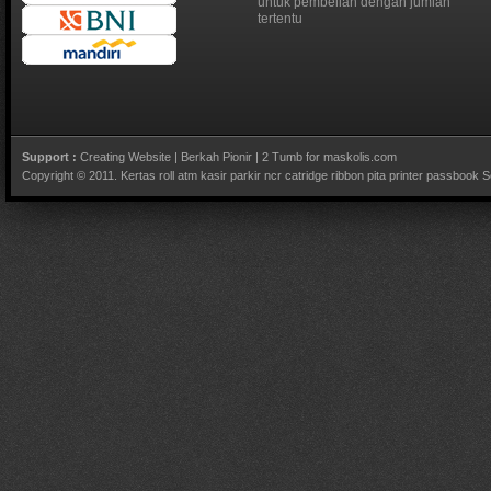
untuk pembelian dengan jumlah
tertentu
Support :
Creating Website
|
Berkah Pionir
|
2 Tumb for maskolis.com
Copyright © 2011.
Kertas roll atm kasir parkir ncr catridge ribbon pita printer passbook