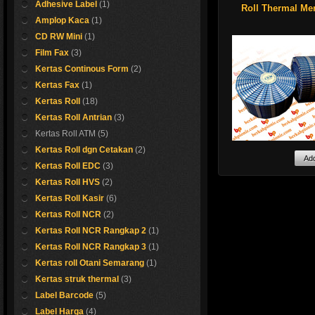
Adhesive Label
(1)
ATM.
Roll Thermal Me
Ukuran 80 x 140
Amplop Kaca
(1)
Ukuran 80 x 180
CD RW Mini
(1)
Ukuran 80 x 200
Kualitas dijamin ba
Film Fax
(3)
harga bersaing!!
Kertas Continous Form
(2)
Kami juga sedia ker
Kertas Fax
(1)
merk Otani untuk 
Kertas Roll
(18)
parlir, kasir, toll da
ermal Kasir
Kertas Roll Antrian
(3)
seperti:
Roll Otani ukuran 
Kertas Roll ATM
(5)
31 mm
Masih segeerr gaes..
Kertas Roll dgn Cetakan
(2)
Roll Otani ukuran 
Ayo buruan beli sebel
Kami sedia kertas r
31 mm
Kertas Roll EDC
(3)
TRM dengan bany
Shop now !
Kertas Roll HVS
(2)
ukuran seperti:
57x40
Kertas Roll Kasir
(6)
57x65
Kertas Roll NCR
(2)
80x50
80x80
Kertas Roll NCR Rangkap 2
(1)
80x120
Kertas Roll NCR Rangkap 3
(1)
80x140
80x170
Kertas roll Otani Semarang
(1)
80x180
Kertas struk thermal
(3)
80x200
75x80
Label Barcode
(5)
Roll Otani ukuran 
75x140
31 mm
Label Harga
(4)