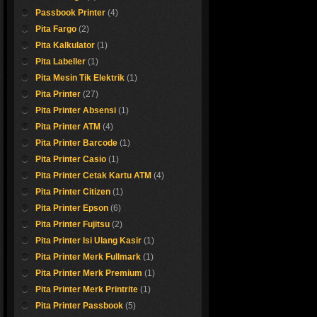
Roll Otani ukuran 
Passbook Printer
(4)
dan ukuran launny
38 mm
permintaan anda.
Roll Otani ukuran 
Pita Fargo
(2)
40 mm
Pita Kalkulator
(1)
Detail harga silahk
Roll Otani ukuran 
hubungi sales supp
47 mm
Pita Labeller
(1)
kami.....
Roll Otani ukuran 
Pita Mesin Tik Elektrik
(1)
65 mm
Pita Printer
(27)
Pita Printer Absensi
(1)
hermal 80x
Pita Printer ATM
(4)
Pita Printer Barcode
(1)
Kertas roll thermal M
Pita Printer Casio
(1)
Pita Printer Cetak Kartu ATM
(4)
Shop now !
Pita Printer Citizen
(1)
Pita Printer Epson
(6)
Pita Printer Fujitsu
(2)
Pita Printer Isi Ulang Kasir
(1)
Pita Printer Merk Fullmark
(1)
Pita Printer Merk Premium
(1)
Pita Printer Merk Printrite
(1)
Pita Printer Passbook
(5)