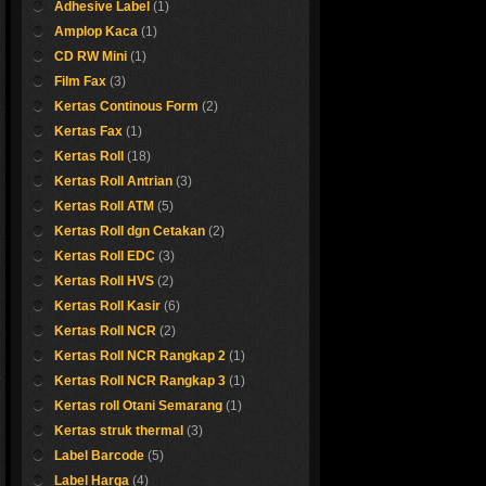
Adhesive Label
(1)
Part number: 5357
R092
Amplop Kaca
(1)
Print : 250 sisi
CD RW Mini
(1)
Harga bersaing.
Film Fax
(3)
Detail Hubungi sal
Kertas Continous Form
(2)
support kami
Kertas Fax
(1)
Kertas Roll
(18)
ermal Kasir
Kertas Roll Antrian
(3)
Kertas Roll ATM
(5)
Masih segeerr gaes..
Kertas Roll dgn Cetakan
(2)
Ayo buruan beli sebel
Kertas Roll EDC
(3)
Shop now !
Kertas Roll HVS
(2)
Kertas Roll Kasir
(6)
Kertas Roll NCR
(2)
Kertas Roll NCR Rangkap 2
(1)
Kertas Roll NCR Rangkap 3
(1)
Kertas roll Otani Semarang
(1)
Kertas struk thermal
(3)
Label Barcode
(5)
Label Harga
(4)