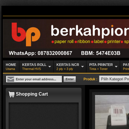
HOME
KERTAS ROLL
KERTAS NCR
PITA PRINTER
PA
Utama
Thermal HVS
2 ply + 3 ply
Tinta + Toner
Prin
Produk :
Shopping Cart