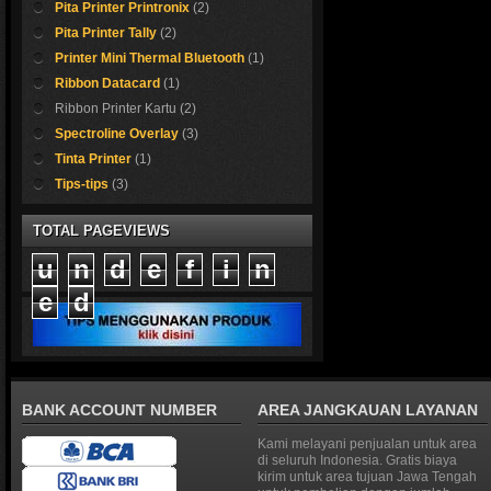
Pita Printer Printronix
(2)
Pita Printer Tally
(2)
Printer Mini Thermal Bluetooth
(1)
Ribbon Datacard
(1)
Ribbon Printer Kartu
(2)
erk Otani 
Spectroline Overlay
(3)
Tinta Printer
(1)
Kami sedia kertas ka
Tips-tips
(3)
Cocok sekali untuk me
TOTAL PAGEVIEWS
Shop now !
u
n
d
e
f
i
n
e
d
BANK ACCOUNT NUMBER
AREA JANGKAUAN LAYANAN
Kami melayani penjualan untuk area
di seluruh Indonesia. Gratis biaya
kirim untuk area tujuan Jawa Tengah