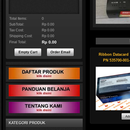
Total Items:
0
SubTotal:
Rp 0.00
Tax Cost:
Rp 0.00
Shipping Cost:
Rp 0.00
Rp 0.00
Final Total:
Empty Cart
Order Email
Ribbon Datacar
Genuine Datacard par
Resin white monochro
PN 535700-001
roll Features an eart
Shop now !
Kami sedia :
KATEGORI PRODUK
Ribbon Datacard Pr
Kartu (ID Card):