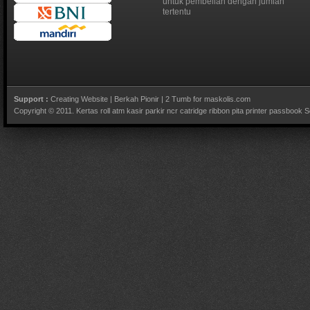
untuk pembelian dengan jumlah
tertentu
Support :
Creating Website
|
Berkah Pionir
|
2 Tumb for maskolis.com
Copyright © 2011.
Kertas roll atm kasir parkir ncr catridge ribbon pita printer passbook