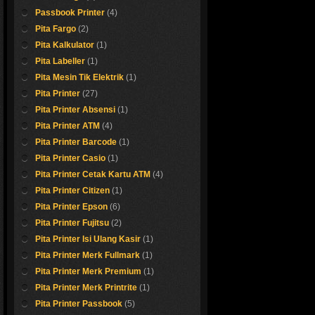
Passbook Printer
(4)
Pita Fargo
(2)
Pita Kalkulator
(1)
Pita Labeller
(1)
Pita Mesin Tik Elektrik
(1)
Pita Printer
(27)
Pita Printer Absensi
(1)
hermal 80x
Pita Printer ATM
(4)
Pita Printer Barcode
(1)
Kertas roll thermal M
Pita Printer Casio
(1)
Pita Printer Cetak Kartu ATM
(4)
Shop now !
Pita Printer Citizen
(1)
Pita Printer Epson
(6)
Pita Printer Fujitsu
(2)
Pita Printer Isi Ulang Kasir
(1)
Pita Printer Merk Fullmark
(1)
Pita Printer Merk Premium
(1)
Pita Printer Merk Printrite
(1)
Pita Printer Passbook
(5)