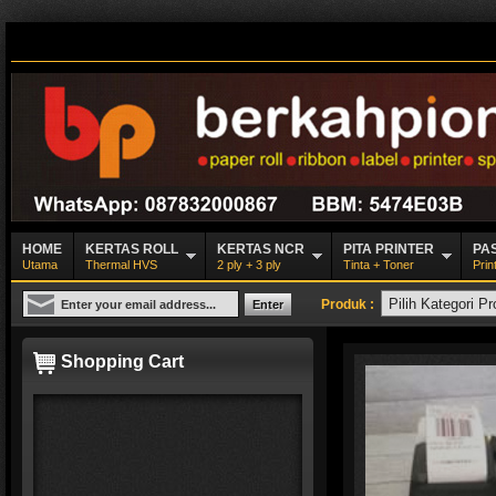
HOME
KERTAS ROLL
KERTAS NCR
PITA PRINTER
PA
Utama
Thermal HVS
2 ply + 3 ply
Tinta + Toner
Prin
Produk :
Shopping Cart