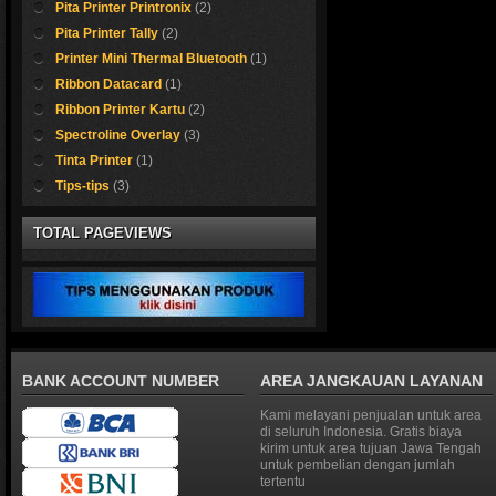
Pita Printer Printronix
(2)
* Print Speed: ( 10 
330cps ( fast draft
Pita Printer Tally
(2)
260cps ( standard 
Printer Mini Thermal Bluetooth
(1)
130cps ( quality 12
* Operating Syste
Ribbon Datacard
(1)
DOS 5.0 or later, 
Ribbon Printer Kartu
(2)
2® 2.0 or later, W
erk Otani 
NT® 3.51 and 4.0,
Spectroline Overlay
(3)
Windows® 95, Win
Tinta Printer
(1)
Windows 2000
Kami sedia kertas ka
Tips-tips
(3)
Cocok sekali untuk me
TOTAL PAGEVIEWS
Shop now !
BANK ACCOUNT NUMBER
AREA JANGKAUAN LAYANAN
Kami melayani penjualan untuk area
di seluruh Indonesia. Gratis biaya
kirim untuk area tujuan Jawa Tengah
untuk pembelian dengan jumlah
tertentu