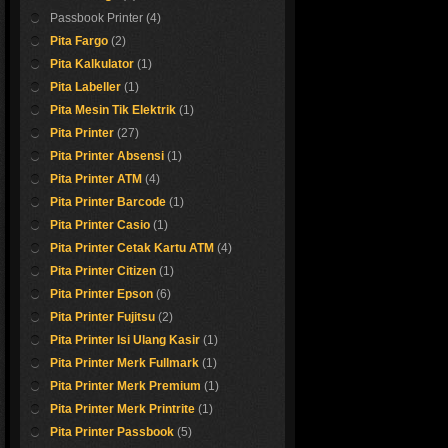
Spesifikasi sebagai
Passbook Printer
(4)
* IBM 9068 A03 are
impact printers
Pita Fargo
(2)
* Prints on variety o
Pita Kalkulator
(1)
media including pa
Pita Labeller
(1)
slips, checks, multi
cutforms, and env
Pita Mesin Tik Elektrik
(1)
that come in wide 
Pita Printer
(27)
sizes
*Quiet operation ( 
Pita Printer Absensi
(1)
54dB) will not inter
hermal 80x
Pita Printer ATM
(4)
conversation.
Allows more freedo
Pita Printer Barcode
(1)
Kertas roll thermal M
selecting software 
Pita Printer Casio
(1)
through the support
IBM and non-IBM
Pita Printer Cetak Kartu ATM
(4)
Shop now !
emulations.
Pita Printer Citizen
(1)
* Long life ink ribb
Pita Printer Epson
(6)
cartridge ( 10 M ch
frees operators fro
Pita Printer Fujitsu
(2)
need to replace ri
Pita Printer Isi Ulang Kasir
(1)
cartridges up to 6
depending on the 
Pita Printer Merk Fullmark
(1)
* RS232, parallel,
Pita Printer Merk Premium
(1)
ports on each print
* Print Span: 3mm 
Pita Printer Merk Printrite
(1)
238mm from left p
Pita Printer Passbook
(5)
edge