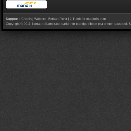
Support :
Creating Website
|
Berkah Pionir
|
2 Tumb for maskolis.com
Copyright © 2011.
Kertas roll atm kasir parkir ncr catridge ribbon pita printer passbook