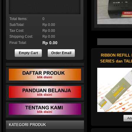
Total Items:
0
SubTotal:
Rp 0.00
Tax Cost:
Rp 0.00
Shipping Cost:
Rp 0.00
Rp 0.00
Final Total:
Empty Cart
Order Email
RIBBON REFILL 
Genuine Datacard par
Resin white monochro
SERIES dan TAL
roll Features an eart
Shop now !
Refill ribbon adala
KATEGORI PRODUK
satu solusi untuk
menghemat pengel