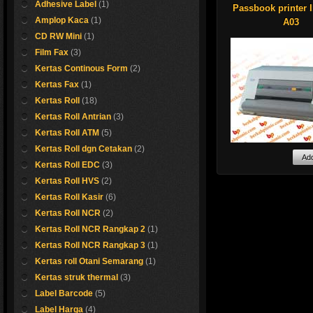
Adhesive Label
(1)
keperluan ATK.
Passbook printer 
Amplop Kaca
(1)
A03
Kami menyediakan 
CD RW Mini
(1)
refill untuk epson
(tanpa cartridge) 
Film Fax
(3)
harga murah, sehi
Kertas Continous Form
(2)
dapat menghemat
pengeluaran kantor
Kertas Fax
(1)
Kertas Roll
(18)
Spesifikasi :
ermal Kasir
Kertas Roll Antrian
(3)
Kertas Roll ATM
(5)
- lebar pita 6,35M
Masih segeerr gaes..
RIBBON ( BLACK)
Kertas Roll dgn Cetakan
(2)
Ayo buruan beli sebel
- panjang pita refill
Kami sedia PRINT
Kertas Roll EDC
(3)
meter
PASSBOOK IBM A
Shop now !
Kertas Roll HVS
(2)
- sambungan pita 
Printer untuk kebu
mesin ULTRASONI
Bank, BPR, dllkope
Kertas Roll Kasir
(6)
pakai lem.
lain-lain
Kertas Roll NCR
(2)
- pita dapat berta
Kondisi BARU,
2 tahun selama be
SIAP PAKAI
Kertas Roll NCR Rangkap 2
(1)
buka dari kemasan
FULLSET SEGEL 
Kertas Roll NCR Rangkap 3
(1)
- Cocok untuk:
KABEL DATA,
EPSON PLQ-20 / e
Kertas roll Otani Semarang
(1)
MANUAL BOOK,
20cs / EPSON PLQ
PITA
Kertas struk thermal
(3)
EPSON PLQ-22C
Garansi: 1 tahun fu
TALLY 5040
Label Barcode
(5)
part
Label Harga
(4)