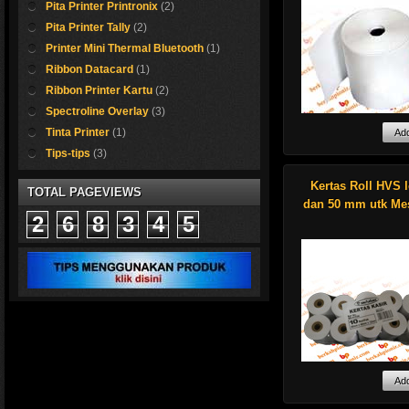
Pita Printer Printronix
(2)
adalah model rang
atau biasa disebut 
Pita Printer Tally
(2)
Printer Mini Thermal Bluetooth
(1)
Kami menyediakan
Ribbon Datacard
(1)
kebutuhan ATK pe
Ribbon Printer Kartu
(2)
bisnis anda diatas.
erk Otani 
Harga dari kami sa
Spectroline Overlay
(3)
bersaing dengan ya
Tinta Printer
(1)
Kami sedia kertas ka
Kami menyediakan 
Tips-tips
(3)
Cocok sekali untuk me
roll untuk struk bela
cash register HVS 
Kertas Roll HVS l
TOTAL PAGEVIEWS
Shop now !
THERMAL dengan 
dan 50 mm utk Mes
ukuran seperti:
2
6
8
3
4
5
58mm x 50mm
57mm x 40mm
57mm x 35mm
80mm x 80mm
80mm x 50mm
82mm x 90mm
75mm x 65mm
75mm x 60mm
68mm x 65mm
dan ukuran lainnya
menyesuaikan pes
anda.
Kami sedia kertas 