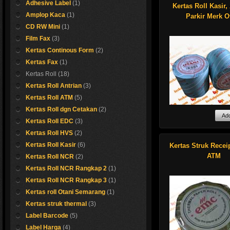
Adhesive Label
(1)
parkir, ATM, Kafe, 
Kertas Roll Kasir,
apotik dan lainnya
Amplop Kaca
(1)
Parkir Merk O
adanya cetakan n
CD RW Mini
(1)
usaha, resi atau st
menjadi lebih ekslus
Film Fax
(3)
signaturized, dan
Kertas Continous Form
(2)
menjadikan usaha
terasa lebih dekat 
Kertas Fax
(1)
mudah diingat oleh
Kertas Roll
(18)
pelanggan atau na
ermal Kasir
Kertas Roll Antrian
(3)
Kertas Roll ATM
(5)
Masih segeerr gaes..
Kertas Roll dgn Cetakan
(2)
Ayo buruan beli sebel
Kertas Roll EDC
(3)
Anda membutuhkan
Shop now !
Kertas Roll HVS
(2)
Untuk kebutuhan ke
roll thermal untuk 
dengan cetakan
antrian dan kasir 
Kertas Roll Kasir
(6)
Kertas Struk Receip
perusahaan, kami 
Otani??
ATM
Kertas Roll NCR
(2)
untuk kertas roll :
Kami menyediakan
# Bahan HVS atau
harga terbaik untu
Kertas Roll NCR Rangkap 2
(1)
THERMAL
Kertas Roll NCR Rangkap 3
(1)
# Ukuran sesuai
Tersedia dalam be
Kertas roll Otani Semarang
(1)
request/pesanan a
ukuran seperti:
# Bentuk design da
57x30
Kertas struk thermal
(3)
atau kami bantu un
57x40
Label Barcode
(5)
pembuatan design
57x47
# Penggunaan warn
80x50
Label Harga
(4)