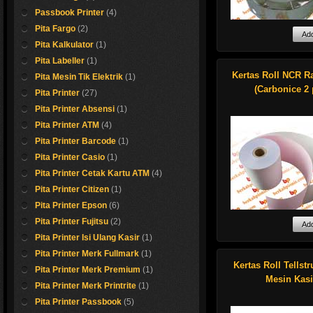
warna, 2 warna sa
80x80
Passbook Printer
(4)
warna
Pita Fargo
(2)
Untuk pemesanan 
Pita Kalkulator
(1)
roll kami kenakan
:
Kami menyedia
Pita Labeller
(1)
order sebagai berik
berbagai kertas 
Thermal 80x140 m
yang support untu
Kertas Roll NCR R
Pita Mesin Tik Elektrik
(1)
order 500 roll
ATM merk
(Carbonice 2 
Pita Printer
(27)
Thermal 80x80 mi
* NCR
order 2000 roll
* Wincor Nixdoff
Pita Printer Absensi
(1)
Thermal ukuran 57
* Diebold
hermal 80x
Pita Printer ATM
(4)
57x47, 57x40, 57x
* Omron
Tersedia dalam be
kebawah minimum 
* Kingteller
Pita Printer Barcode
(1)
ukuran.
Kertas roll thermal M
4000 roll
* Fujitsu
Pita Printer Casio
(1)
* Hyosung
Hubungi segera Sa
Untuk harga per rol
* MDS
Pita Printer Cetak Kartu ATM
(4)
Shop now !
Support kami...
tergantung dari ba
dan lain-lain.
Pita Printer Citizen
(1)
kertas dan jumlah 
Pita Printer Epson
(6)
Harga sangat mena
Detail harga silahk
anda. Kami melaya
Pita Printer Fujitsu
(2)
hubungi sales supp
pembelian grosir 
Pita Printer Isi Ulang Kasir
(1)
eceran di seluruh 
membutuhkan dok
***) Kertas roll d
Indonesia.
transaksi melalui bu
Pita Printer Merk Fullmark
(1)
cetakan seperti p
pembayaran, maka
Kertas Roll Tellst
Pita Printer Merk Premium
(1)
adalah contoh, ti
roll model rangkap
Mesin Kasi
dijual untuk umu
sesuai dengan keb
Pita Printer Merk Printrite
(1)
anda. Kebutuhan ke
Pita Printer Passbook
(5)
rangkap terbanyak 