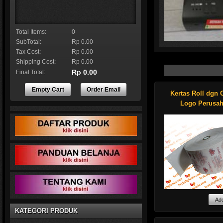
Total Items:
0
SubTotal:
Rp 0.00
Tax Cost:
Rp 0.00
Shipping Cost:
Rp 0.00
Rp 0.00
Final Total:
Empty Cart
Order Email
Kertas Roll dgn 
Genuine Datacard par
Resin white monochro
Logo Perusa
roll Features an eart
Shop now !
Kertas roll dengan
KATEGORI PRODUK
perusahaan biasa
digunakan untuk st