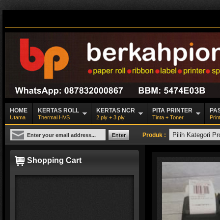
HOME
KERTAS ROLL
KERTAS NCR
PITA PRINTER
PA
Utama
Thermal HVS
2 ply + 3 ply
Tinta + Toner
Prin
Produk :
Shopping Cart