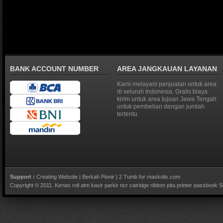
untuk banyak ukur
Beberapa diantara
adalah ukuran
44x48
50x48
58x48
BANK ACCOUNT NUMBER
AREA JANGKAUAN LAYANAN
58x68
Kami melayani penjualan untuk area
di seluruh Indonesia. Gratis biaya
75x60
kirim untuk area tujuan Jawa Tengah
75x65
untuk pembelian dengan jumlah
75x70
tertentu
75x80
yang banyak diper
untuk kebutuhan ka
antrian.
Detail harga silahk
hubungi sales supp
Support :
Creating Website
|
Berkah Pionir
|
2 Tumb for maskolis.com
Copyright © 2011.
Kertas roll atm kasir parkir ncr catridge ribbon pita printer passbook