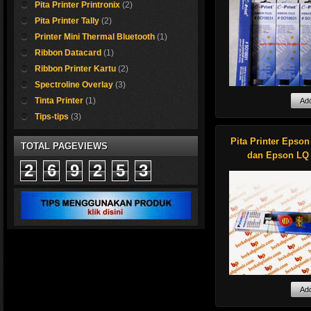
Pita Printer Printronix
(2)
support kami...
Pita Printer Tally
(2)
Printer Mini Thermal Bluetooth
(1)
Ribbon Datacard
(1)
Ribbon Printer Kartu
(2)
erk Otani 
Spectroline Overlay
(3)
Tinta Printer
(1)
Kami sedia kertas ka
Tips-tips
(3)
Cocok sekali untuk me
Kami sedia ribbon 
pita isi ulang untuk
Pita Printer Epso
TOTAL PAGEVIEWS
Shop now !
Epson LQ 2170/21
dan Epson LQ
panjang 20 meter, 
2
6
9
2
5
3
dan 50 meter. Har
bersaing.
Printer Epson LQ 
merupakan jenis pr