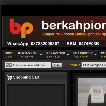
HOME
KERTAS ROLL
KERTAS NCR
PITA PRINTER
PA
Utama
Thermal HVS
2 ply + 3 ply
Tinta + Toner
Prin
Produk :
Shopping Cart