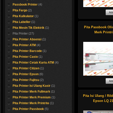
Passbook Printer
(4)
Pita Fargo
(2)
Kami sedia ribbon 
Pita Kalkulator
(1)
atau pita printer un
Pita Labeller
(1)
Fujitsu seri
DL 3600
Pita Passbook Oliv
Pita Mesin Tik Elektrik
(1)
DL 3800
Merk Printri
Pita Printer
(27)
DL 3850
Pita Printer Absensi
(1)
juga support untul 
hermal 80x
Pita Printer ATM
(4)
Tally Genicom seri:
2248
Pita Printer Barcode
(1)
Kertas roll thermal M
2348
Pita Printer Casio
(1)
LA 48
Pita Printer Cetak Kartu ATM
(4)
Shop now !
Pita Printer Citizen
(1)
harga sangat mena
Pita Printer Epson
(6)
anda.
Detail silahkan hub
Pita Printer Fujitsu
(2)
sales support kami
Pita Printer Isi Ulang Kasir
(1)
Kami sedia ribbon 
untuk passbook Oli
Pita Printer Merk Fullmark
(1)
2 Original.maupun
Pita Isi Ulang / Ri
Pita Printer Merk Premium
(1)
compatible.
Epson LQ 2
Pita Printer Merk Printrite
(1)
Harga sangat bersa
Pita Printer Passbook
(5)
Hubungi segera sa