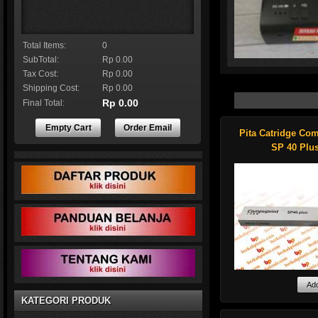
Total Items:
0
SubTotal:
Rp 0.00
Tax Cost:
Rp 0.00
Shipping Cost:
Rp 0.00
Rp 0.00
Final Total:
Empty Cart
Order Email
Pita Catridge Co
Genuine Datacard par
Resin white monochro
SP 40 Plu
roll Features an eart
Shop now !
Kami sedia pita at
KATEGORI PRODUK
catridge ribbon unt
Compuprint seri S