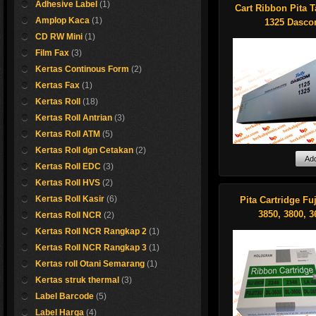
Adhesive Label
(1)
maupun SP40 Plus 
Cart Ribbon Pita T
Mampu melakukan
Amplop Kaca
(1)
1325 Dasc
pencetakan hingga 
CD RW Mini
(1)
character.
Harga sangat bagu
Film Fax
(3)
pembelian dengan 
Kertas Continous Form
(2)
tertentu
Kertas Fax
(1)
Detail harga silahk
Kertas Roll
(18)
hubungi sales supp
ermal Kasir
Kertas Roll Antrian
(3)
Kertas Roll ATM
(5)
Masih segeerr gaes..
Kertas Roll dgn Cetakan
(2)
Ayo buruan beli sebel
Kami sedia Cartrid
Kertas Roll EDC
(3)
Ribbon atau pita pr
Shop now !
Kertas Roll HVS
(2)
untuk merk Tally 1
Dascom.
Kertas Roll Kasir
(6)
Pita Cartridge Fu
Harga sangat bers
3850, 3800, 3
Kertas Roll NCR
(2)
untuk anda...
Kertas Roll NCR Rangkap 2
(1)
Detail, silahkan hu
Kertas Roll NCR Rangkap 3
(1)
sales support kami
Kertas roll Otani Semarang
(1)
Kertas struk thermal
(3)
Label Barcode
(5)
Label Harga
(4)