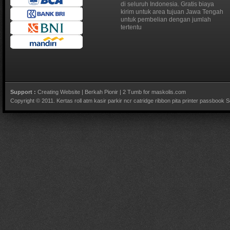
di seluruh Indonesia. Gratis biaya
kirim untuk area tujuan Jawa Tengah
untuk pembelian dengan jumlah
tertentu
Support :
Creating Website
|
Berkah Pionir
|
2 Tumb for maskolis.com
Copyright © 2011.
Kertas roll atm kasir parkir ncr catridge ribbon pita printer passbook