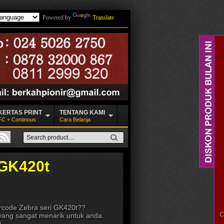
Powered by
Translate
KERTAS PRINT
TENTANG KAMI
FC + Continous
Cara Belanja
 GK420t
rcode Zebra seri GK420t??
C
ang sangat menarik untuk anda.
.