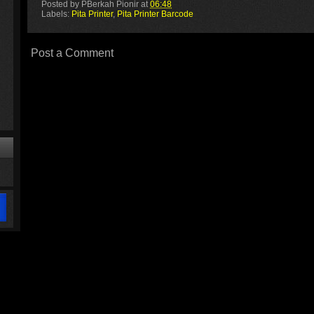
Posted by
PBerkah Pionir
at
06:48
Labels:
Pita Printer
,
Pita Printer Barcode
Post a Comment