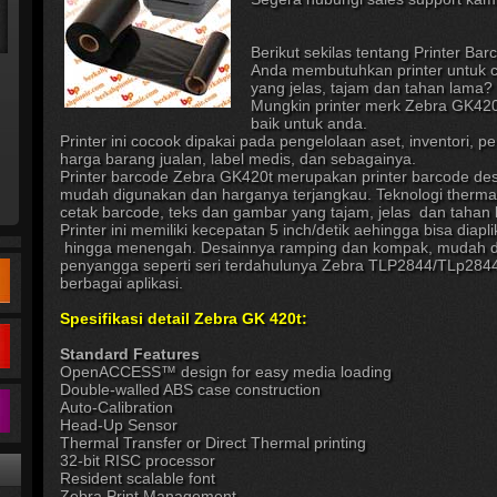
Berikut sekilas tentang Printer Ba
Anda membutuhkan printer untuk c
yang jelas, tajam dan tahan lama?
Mungkin printer merk Zebra GK420t
baik untuk anda.
Printer ini cocook dipakai pada pengelolaan aset, inventori, p
harga barang jualan, label medis, dan sebagainya.
Printer barcode Zebra GK420t merupakan printer barcode des
mudah digunakan dan harganya terjangkau. Teknologi thermal
cetak barcode, teks dan gambar yang tajam, jelas dan tahan 
Printer ini memiliki kecepatan 5 inch/detik aehingga bisa diap
hingga menengah. Desainnya ramping dan kompak, mudah d
penyangga seperti seri terdahulunya Zebra TLP2844/TLp28
berbagai aplikasi.
Spesifikasi detail Zebra GK 420t:
Standard Features
OpenACCESS™ design for easy media loading
Double-walled ABS case construction
Auto-Calibration
Head-Up Sensor
Thermal Transfer or Direct Thermal printing
32-bit RISC processor
Resident scalable font
Zebra Print Management