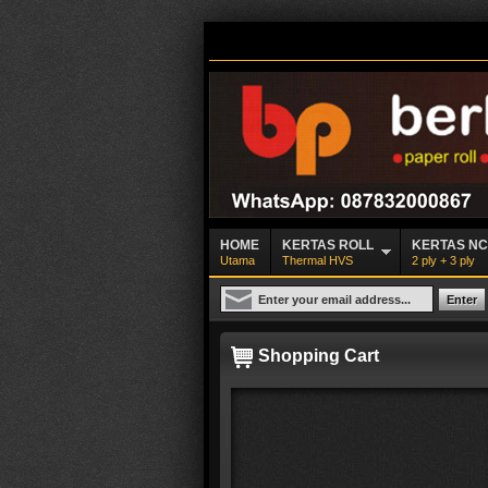
HOME
KERTAS ROLL
KERTAS N
Utama
Thermal HVS
2 ply + 3 ply
Shopping Cart