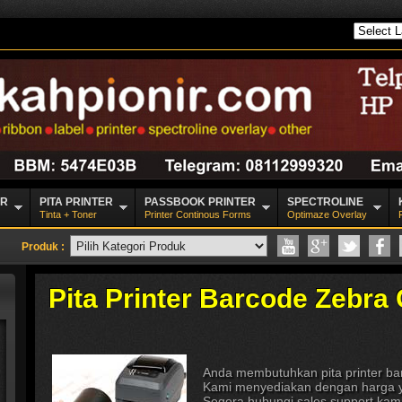
CR
PITA PRINTER
PASSBOOK PRINTER
SPECTROLINE
Tinta + Toner
Printer Continous Forms
Optimaze Overlay
Produk :
Pita Printer Barcode Zebra
Anda membutuhkan pita printer ba
Kami menyediakan dengan harga y
Segera hubungi sales support kami