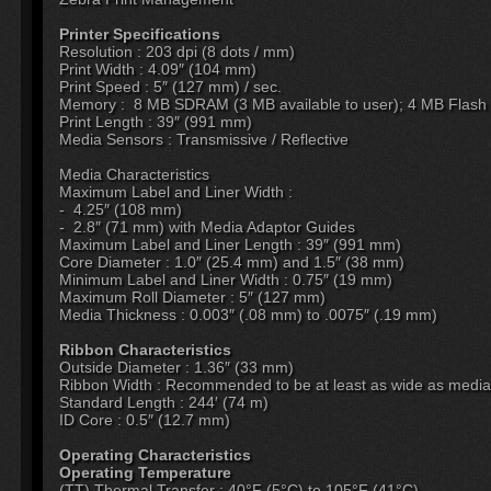
Printer Specifications
Resolution : 203 dpi (8 dots / mm)
Print Width : 4.09″ (104 mm)
Print Speed : 5″ (127 mm) / sec.
Memory : 8 MB SDRAM (3 MB available to user); 4 MB Flash (
Print Length : 39″ (991 mm)
Media Sensors : Transmissive / Reflective
Media Characteristics
Maximum Label and Liner Width :
- 4.25″ (108 mm)
- 2.8″ (71 mm) with Media Adaptor Guides
Maximum Label and Liner Length : 39″ (991 mm)
Core Diameter : 1.0″ (25.4 mm) and 1.5″ (38 mm)
Minimum Label and Liner Width : 0.75″ (19 mm)
Maximum Roll Diameter : 5″ (127 mm)
Media Thickness : 0.003″ (.08 mm) to .0075″ (.19 mm)
Ribbon Characteristics
Outside Diameter : 1.36″ (33 mm)
Ribbon Width : Recommended to be at least as wide as media
Standard Length : 244′ (74 m)
ID Core : 0.5″ (12.7 mm)
Operating Characteristics
Operating Temperature
(TT) Thermal Transfer : 40°F (5°C) to 105°F (41°C)