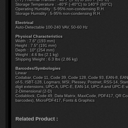
Storage Temperature : -40°F (-40°C) to 140°F (60°C)
Operating Humidity : 5-95% non-condensing R.H.
Storage Humidity : 5-95% non-condensing R.H.
Electrical
Auto-Detectable 100-240 VAV, 50-60 Hz
Physical Characteristics
Width : 7.6″ (193 mm)
Height : 7.5″ (191 mm)
Depth : 10″ (254 mm)
Weight : 4.6 lbs (2.1 kg)
Shipping Weight : 6.3 lbs (2.86 kg)
Barcodes/Symbologies
Linear
Codabar, Code 11, Code 39, Code 128, Code 93, EAN-8, EAN-13
of-5, ISBT-128, Logmars, MSI, Plessey, Postnet, RSS-14, Sta
digit extensions, UPC-A, UPC-E, EAN-14, UPC-A and UPC-E wit
2-Dimensional (2-D)
Codablock, Code 49, Data Matrix, MaxiCode, PDF417, QR Cod
barcodes), MicroPDF417, Fonts & Graphics
Related Product :